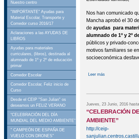
Nuestro centro
"IMPORTANTE" Ayudas para
Nos han comunicado que
Material Escolar, Transporte y
Mancha aprobó el 30 de
Comedor curso 2016/17
de
ayudas para materia
Aclaraciones a las AYUDAS DE
alumnado de 1º y 2º d
LIBROS
públicos y privado-conc
Ayudas para materiales
motivos familiares se e
curriculares, (libros), destinada al
socioeconómica desfavo
alumnado de 1º y 2º de educación
primar
Leer más
sobre Ayudas para 
Comedor Escolar
Comedor Escolar, Feliz inicio de
Curso
Desde el CEIP "San Julian" os
Jueves, 23 Junio, 2016
hasta
deseamos un FELIZ VERANO
“CELEBRACIÓN DE
“CELEBRACIÓN DEL DÍA
AMBIENTE”
MUNDIAL DEL MEDIO AMBIENTE”
http://ceip-
" CAMPEÓN DE ESPAÑA DE
sanjulian.centros.cast
VUELO CON DRONES"