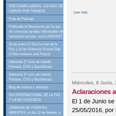
PRÉSTAMO LIBROS. LISTADO DE
LIBROS POR TRAMOS
Leer más
sobre Comedor Esc
Psta de Patinaje
Publicada la Resolución por la que
se convocan ayudas individuales de
transporte escolar, curso 2016/2017
30 de enero El Día Escolar de la
Paz y la No Violencia (School Day
of Non-violence and Peace)
Admisión 2º ciclo de Infantil,
Primaria, ESO y Bachillerato
Admisión 2º ciclo de Infantil,
Primaria, ESO y Bachillerato
Miércoles, 8 Junio,
Blog de música y artística
Aclaraciones 
DIA INTERNACIONAL DE LA PAZ
El 1 de Junio s
Y LA NO VIOLENCIA
JORNADA DE PUERTAS
25/05/2016, por 
ABIERTAS, el día 12 de febrero, a