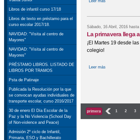
Leer más
sobre "IMPORTANTE
Libros de infantil curso 17/18
Libros de texto en préstamo para el
curso escolar 2017/18.
Sábado, 16 Abril, 2016
hasta
La primavera llega a
NAVIDAD: "Visita al centro de
Mayores"
¡El Martes 19 desde las
NAVIDAD: "Visita al centro de
colegio!
Mayores"
PRÉSTAMO LIBROS. LISTADO DE
Leer más
sobre La primavera
LIBROS POR TRAMOS
Psta de Patinaje
Publicada la Resolución por la que
se convocan ayudas individuales de
transporte escolar, curso 2016/2017
Páginas
30 de enero El Día Escolar de la
‹
1
2
3
primera
Paz y la No Violencia (School Day
of Non-violence and Peace)
Admisión 2º ciclo de Infantil,
Primaria, ESO y Bachillerato