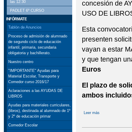
concesión de 
las 12:30
PADLET 6º CURSO
USO DE LIBROS 
INFÓRMATE
Tablón de Anuncios
Esta convocator
Proceso de admisión de alumnado
presenten solici
de segundo ciclo de educación
infantil, primaria, secundaria
vayan a estar 
obligatoria y bachillerato.
y que tengan un
Nuestro centro
Euros
"IMPORTANTE" Ayudas para
Material Escolar, Transporte y
Comedor curso 2016/17
El plazo de soli
Aclaraciones a las AYUDAS DE
ambos incluido
LIBROS
Ayudas para materiales curriculares,
(libros), destinada al alumnado de 1º
Leer más
sobre Aclaracion
y 2º de educación primar
Comedor Escolar