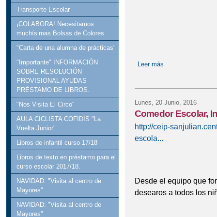
Transporte Escolar
¡COLABORA! Necesitamos
muchísimas Bolsas de Colores
"Carta de una alumna de prácticas"
"Importante" INFORMACIÓN
Leer más
sobre “CELEBRA
SOBRE RESOLUCIÓN
PROVISIONAL AYUDAS
PRÉSTAMO DE LIBROS.
Lunes, 20 Junio, 2016
"Nos Visita El Circo"
Comedor Escolar, I
AULA CICLISTA COFIDIS "La
http://ceip-sanjulian.ce
Vuelta Junior"
escola...
Libros de infantil curso 17/18
Libros de texto en préstamo para el
curso escolar 2017/18.
Desde el equipo que fo
NAVIDAD: "Visita al centro de
Mayores"
desearos a todos los niñ
NAVIDAD: "Visita al centro de
Disfr
Mayores"