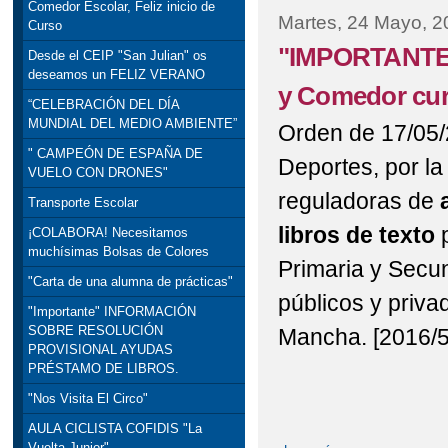
Comedor Escolar, Feliz inicio de
Martes, 24 Mayo, 2
Curso
"IMPORTANTE" 
Desde el CEIP "San Julian" os
deseamos un FELIZ VERANO
y Comedor cur
“CELEBRACIÓN DEL DÍA
MUNDIAL DEL MEDIO AMBIENTE”
Orden de 17/05/
" CAMPEÓN DE ESPAÑA DE
Deportes, por la
VUELO CON DRONES"
reguladoras de
Transporte Escolar
libros de texto
p
¡COLABORA! Necesitamos
muchísimas Bolsas de Colores
Primaria y Secun
"Carta de una alumna de prácticas"
públicos y priva
"Importante" INFORMACIÓN
SOBRE RESOLUCIÓN
Mancha. [2016/
PROVISIONAL AYUDAS
PRÉSTAMO DE LIBROS.
"Nos Visita El Circo"
AULA CICLISTA COFIDIS "La
Vuelta Junior"