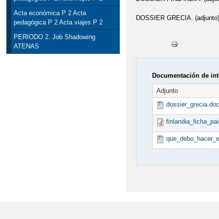
Acta económica P 2 Acta
DOSSIER GRECIA. (adjunto
pedagógica P 2 Acta viajes P 2
PERIODO 2. Job Shadowing
ATENAS
Documentación de int
Adjunto
dossier_grecia.do
finlandia_ficha_pai
que_debo_hacer_