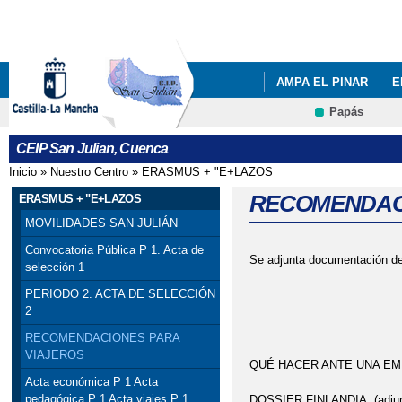
Pa
co
pri
AMPA EL PINAR
E
Papás
TRANSPORTE ESCOL
Contacto
CEIP San Julian, Cuenca
ADMISIÓN DE ALUMNA
Inicio
»
Nuestro Centro
»
ERASMUS + "E+LAZOS
Se encuentra usted aquí
JORNADA VIRTUAL D
RECOMENDACI
ERASMUS + "E+LAZOS
MOVILIDADES SAN JULIÁN
MAY DAY
MAY DA
Convocatoria Pública P 1. Acta de
Se adjunta documentación de
selección 1
PERIODO 2. ACTA DE SELECCIÓN
2
RECOMENDACIONES PARA
VIAJEROS
QUÉ HACER ANTE UNA EMER
Acta económica P 1 Acta
pedagógica P 1 Acta viajes P 1
DOSSIER FINLANDIA. (adjun