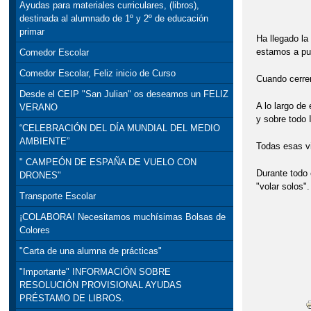
Ayudas para materiales curriculares, (libros),
cami
destinada al alumnado de 1º y 2º de educación
primar
Ha llegado la 
estamos a pun
Comedor Escolar
Comedor Escolar, Feliz inicio de Curso
Cuando cerrem
Desde el CEIP "San Julian" os deseamos un FELIZ
A lo largo de
VERANO
y sobre todo
“CELEBRACIÓN DEL DÍA MUNDIAL DEL MEDIO
AMBIENTE”
Todas esas vi
" CAMPEÓN DE ESPAÑA DE VUELO CON
Durante todo 
DRONES"
"volar solos"
Transporte Escolar
"Cami
¡COLABORA! Necesitamos muchísimas Bolsas de
Colores
se ha
"Carta de una alumna de prácticas"
H
"Importante" INFORMACIÓN SOBRE
RESOLUCIÓN PROVISIONAL AYUDAS
PRÉSTAMO DE LIBROS.