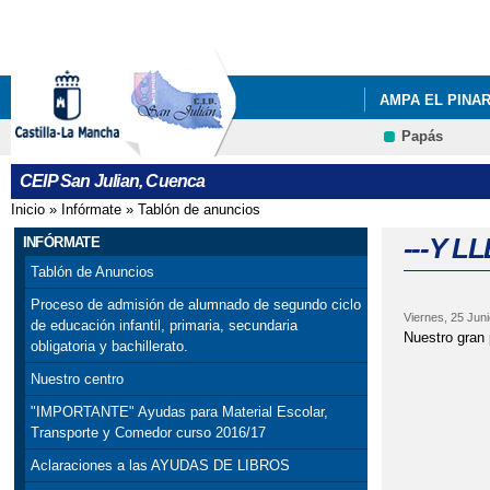
AMPA EL PINA
Papás
ACTIVIDAD FÍS
CEIP San Julian, Cuenca
JORNADA VIRT
Inicio
»
Infórmate
»
Tablón de anuncios
Se encuentra usted aquí
---Y LLEGÓ LA
---Y 
INFÓRMATE
Tablón de Anuncios
Proceso de admisión de alumnado de segundo ciclo
Viernes, 25 Juni
de educación infantil, primaria, secundaria
Nuestro gran
obligatoria y bachillerato.
Nuestro centro
"Tod
"IMPORTANTE" Ayudas para Material Escolar,
pero 
Transporte y Comedor curso 2016/17
pasa
Aclaraciones a las AYUDAS DE LIBROS