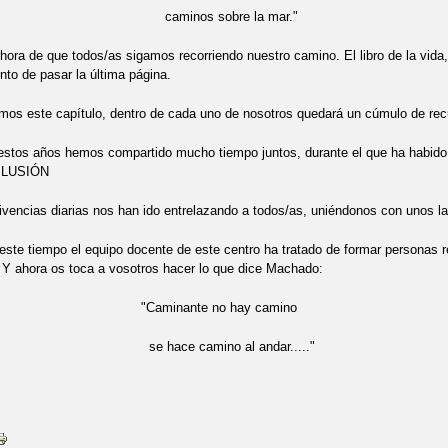
nos sobre la mar."
hora de que todos/as sigamos recorriendo nuestro camino. El libro de la vida, e
to de pasar la última página.
os este capítulo, dentro de cada uno de nosotros quedará un cúmulo de rec
 estos años hemos compartido mucho tiempo juntos, durante el que ha habido de
 ILUSIÓN
vencias diarias nos han ido entrelazando a todos/as, uniéndonos con unos laz
este tiempo el equipo docente de este centro ha tratado de formar personas 
. Y ahora os toca a vosotros hacer lo que dice Machado:
nante no hay camino
ce camino al andar....."
asta siemp