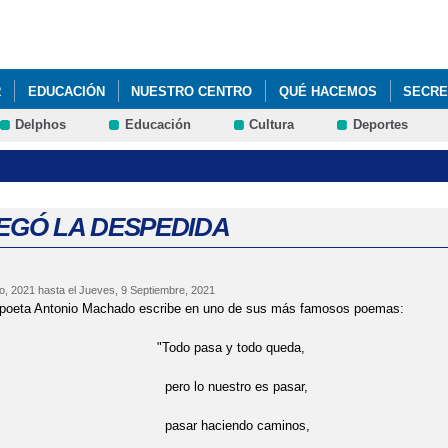
Pasar al
contenido
principal
R
EDUCACIÓN
NUESTRO CENTRO
QUÉ HACEMOS
SECRE
Delphos
Educación
Cultura
Deportes
ICA CONTRA EL VIRUS
ADMISIÓN DE ALUMNADO Y CALENDARIO DE
UAL DE PUERTAS ABIERTAS
LIBROS DE TEXTO CURSO 2020/21 "CE
 DESPEDIDA
AMPA ELPINAR
LLEGÓ LA DESPEDIDA
o, 2021
hasta el
Jueves, 9 Septiembre, 2021
 poeta Antonio Machado escribe en uno de sus más famosos poemas:
o pasa y todo queda,
lo nuestro es pasar,
r haciendo caminos,