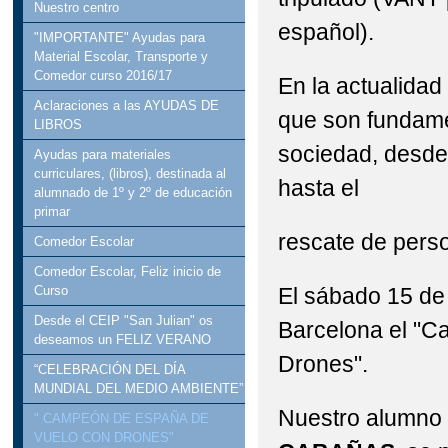
Nuestro centro
español).
"IMPORTANTE" Ayudas para
Material Escolar, Transporte y
Comedor curso 2016/17
En la actualidad
Aclaraciones a las AYUDAS DE
que son fundame
LIBROS
sociedad, desde
Ayudas para materiales
curriculares, (libros), destinada al
hasta el
alumnado de 1º y 2º de educación
primar
rescate de pers
Comedor Escolar
Comedor Escolar, Feliz inicio de
El sábado 15 de
Curso
Desde el CEIP "San Julian" os
Barcelona el "
deseamos un FELIZ VERANO
Drones".
“CELEBRACIÓN DEL DÍA
MUNDIAL DEL MEDIO AMBIENTE”
Nuestro alumno
" CAMPEÓN DE ESPAÑA DE
VUELO CON DRONES"