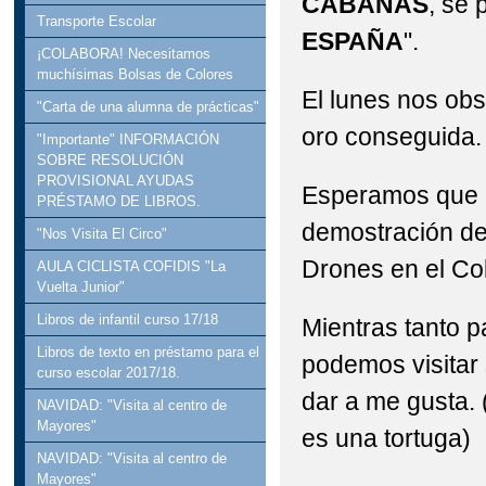
CABAÑAS
, se 
Transporte Escolar
ESPAÑA
".
¡COLABORA! Necesitamos
muchísimas Bolsas de Colores
El lunes nos obs
"Carta de una alumna de prácticas"
oro conseguida.
"Importante" INFORMACIÓN
SOBRE RESOLUCIÓN
PROVISIONAL AYUDAS
Esperamos que 
PRÉSTAMO DE LIBROS.
demostración de
"Nos Visita El Circo"
Drones en el Co
AULA CICLISTA COFIDIS "La
Vuelta Junior"
Libros de infantil curso 17/18
Mientras tanto p
Libros de texto en préstamo para el
podemos visitar 
curso escolar 2017/18.
dar a me gusta.
NAVIDAD: "Visita al centro de
Mayores"
es una tortuga)
NAVIDAD: "Visita al centro de
Mayores"