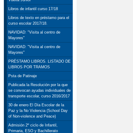
Libros de infantil curso 17/18
Libros de texto en préstamo para el
curso escolar 2017/18.
NAVIDAD: "Visita al centro de
Mayores"
NAVIDAD: "Visita al centro de
Mayores"
PRÉSTAMO LIBROS. LISTADO DE
LIBROS POR TRAMOS
Psta de Patinaje
Publicada la Resolución por la que
se convocan ayudas individuales de
transporte escolar, curso 2016/2017
30 de enero El Día Escolar de la
Paz y la No Violencia (School Day
of Non-violence and Peace)
Admisión 2º ciclo de Infantil,
Primaria, ESO y Bachillerato