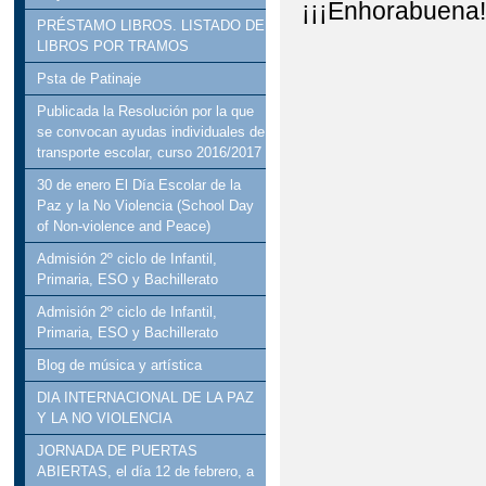
¡¡¡Enhorabuena!
PRÉSTAMO LIBROS. LISTADO DE
LIBROS POR TRAMOS
Psta de Patinaje
Publicada la Resolución por la que
se convocan ayudas individuales de
transporte escolar, curso 2016/2017
30 de enero El Día Escolar de la
Paz y la No Violencia (School Day
of Non-violence and Peace)
Admisión 2º ciclo de Infantil,
Primaria, ESO y Bachillerato
Admisión 2º ciclo de Infantil,
Primaria, ESO y Bachillerato
Blog de música y artística
DIA INTERNACIONAL DE LA PAZ
Y LA NO VIOLENCIA
JORNADA DE PUERTAS
ABIERTAS, el día 12 de febrero, a