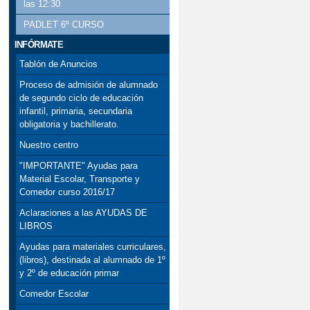
las 12:30
PADLET 6º CURSO
INFÓRMATE
Tablón de Anuncios
Proceso de admisión de alumnado
de segundo ciclo de educación
infantil, primaria, secundaria
obligatoria y bachillerato.
Nuestro centro
"IMPORTANTE" Ayudas para
Material Escolar, Transporte y
Comedor curso 2016/17
Aclaraciones a las AYUDAS DE
LIBROS
Ayudas para materiales curriculares,
(libros), destinada al alumnado de 1º
y 2º de educación primar
Comedor Escolar