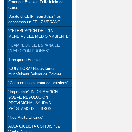
Comedor Escolar, Feliz inicio de
Curso
Desde el CEIP "San Julian" os
deseamos un FELIZ VERANO
“CELEBRACIÓN DEL DÍA
MUNDIAL DEL MEDIO AMBIENTE”
" CAMPEÓN DE ESPAÑA DE
VUELO CON DRONES"
Transporte Escolar
¡COLABORA! Necesitamos
muchísimas Bolsas de Colores
"Carta de una alumna de prácticas"
"Importante" INFORMACIÓN
SOBRE RESOLUCIÓN
PROVISIONAL AYUDAS
PRÉSTAMO DE LIBROS.
"Nos Visita El Circo"
AULA CICLISTA COFIDIS "La
Vuelta Junior"