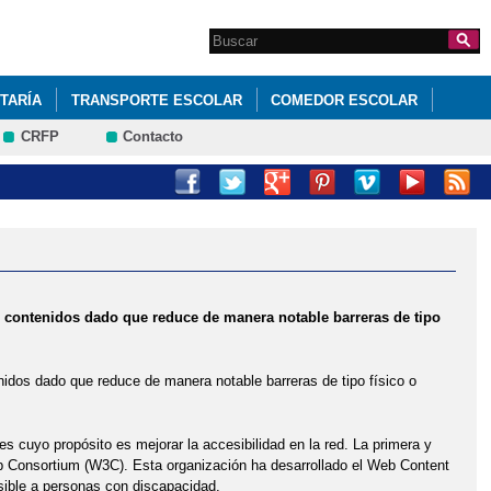
Search this site
Formulario de
búsqueda
TARÍA
TRANSPORTE ESCOLAR
COMEDOR ESCOLAR
CRFP
Contacto
L PROCESO 2021/22.
IP SAN JULIAN"
MAY DAY
MAY DAY
PROGRAMA RETO
 de contenidos dado que reduce de manera notable barreras de tipo
tenidos dado que reduce de manera notable barreras de tipo físico o
es cuyo propósito es mejorar la accesibilidad en la red. La primera y
eb Consortium (W3C). Esta organización ha desarrollado el Web Content
sible a personas con discapacidad.