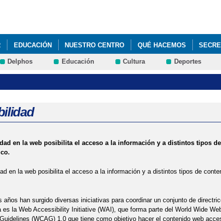
Pasar al
contenido
principal
R
EDUCACIÓN
NUESTRO CENTRO
QUÉ HACEMOS
SECRE
Delphos
Educación
Cultura
Deportes
ICA CONTRA EL VIRUS
ADMISIÓN DE ALUMNADO Y CALENDARIO DE
UAL DE PUERTAS ABIERTAS
LIBROS DE TEXTO CURSO 2020/21 "CE
 DESPEDIDA
AMPA ELPINAR
bilidad
idad en la web posibilita el acceso a la información y a distintos tipos
ico.
dad en la web posibilita el acceso a la información y a distintos tipos de con
s años han surgido diversas iniciativas para coordinar un conjunto de directric
es la Web Accessibility Initiative (WAI), que forma parte del World Wide W
 Guidelines (WCAG) 1.0 que tiene como objetivo hacer el contenido web acce