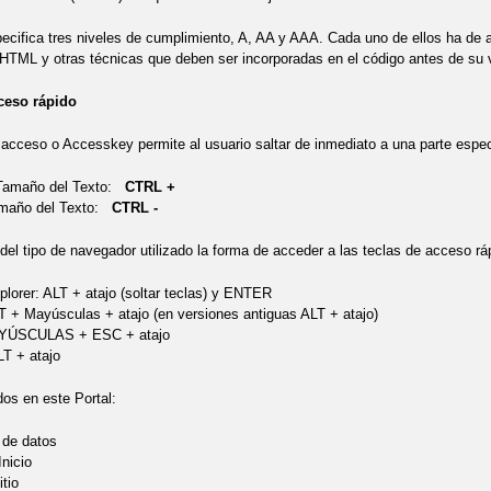
ifica tres niveles de cumplimiento, A, AA y AAA. Cada uno de ellos ha de a
HTML y otras técnicas que deben ser incorporadas en el código antes de su v
ceso rápido
acceso o Accesskey permite al usuario saltar de inmediato a una parte espec
 Tamaño del Texto:
CTRL +
amaño del Texto:
CTRL -
el tipo de navegador utilizado la forma de acceder a las teclas de acceso ráp
plorer: ALT + atajo (soltar teclas) y ENTER
LT + Mayúsculas + atajo (en versiones antiguas ALT + atajo)
YÚSCULAS + ESC + atajo
T + atajo
dos en este Portal:
 de datos
Inicio
tio