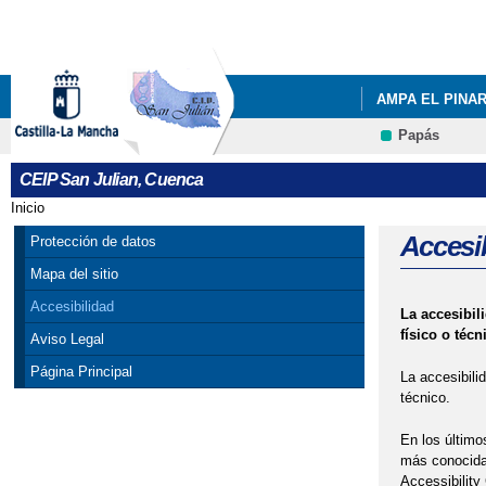
AMPA EL PINA
Papás
ACTIVIDAD FÍS
CEIP San Julian, Cuenca
JORNADA VIRT
Inicio
Se encuentra usted aquí
---Y LLEGÓ LA
Accesi
Protección de datos
Mapa del sitio
Accesibilidad
La accesibil
físico o técn
Aviso Legal
Página Principal
La accesibili
técnico.
En los último
más conocida 
Accessibility